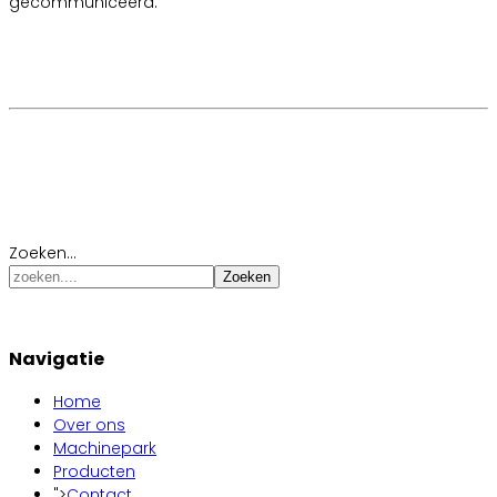
gecommuniceerd.
Zoeken...
Zoeken
Navigatie
Home
Over ons
Machinepark
Producten
">
Contact